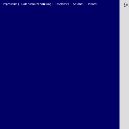
Impressum |
Datenschutzerkl�rung |
Disclaimer |
Anfahrt |
Honorar